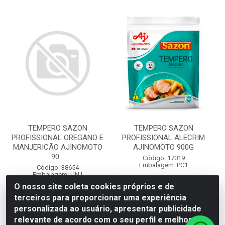
TEMPERO SAZON
TEMPERO SAZON
PROFISSIONAL OREGANO E
PROFISSIONAL ALECRIM
MANJERICÃO AJINOMOTO
AJINOMOTO 900G
90...
Código: 17019
Embalagem: PC1
Código: 38654
Embalagem: UN1
O nosso site coleta cookies próprios e de
terceiros para proporcionar uma experiência
Faça seu login ou
Faça seu login ou
cadastre-se para
personalizada ao usuário, apresentar publicidade
cadastre-se para
ver preços e
ver preços e
relevante de acordo com o seu perfil e melhorar a
comprar