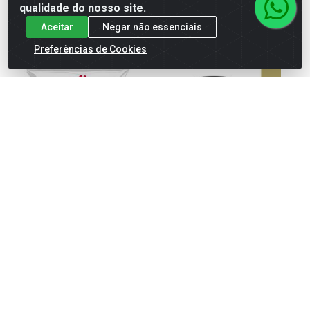
comprar
qualidade do nosso site.
Aceitar
Negar não essenciais
Preferências de Cookies
REALÇADOR DE SABOR
AJI-SAL CHURRASCO
AJINOMOTO 2KG
PARRILLA AJINOMOTO 500G
Código: 12148
Código: 30584
Embalagem: SC1
Embalagem: PT1
Faça seu login ou
Faça seu login ou