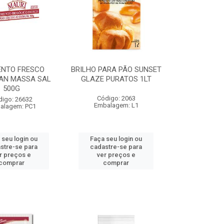
ENTO FRESCO
BRILHO PARA PÃO SUNSET
AN MASSA SAL
GLAZE PURATOS 1LT
500G
Código: 2063
digo: 26632
Embalagem: L1
alagem: PC1
 seu login ou
Faça seu login ou
stre-se para
cadastre-se para
r preços e
ver preços e
comprar
comprar