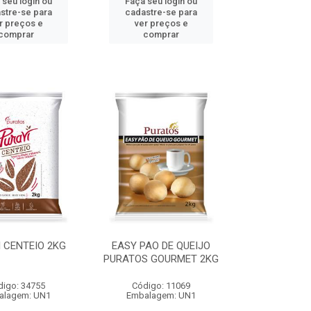
 seu login ou
Faça seu login ou
stre-se para
cadastre-se para
r preços e
ver preços e
comprar
comprar
 CENTEIO 2KG
EASY PAO DE QUEIJO
PURATOS GOURMET 2KG
digo: 34755
Código: 11069
alagem: UN1
Embalagem: UN1