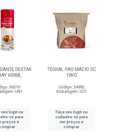
DANTE DESTAK
TEGRAL PAO MACIO SC
RAY 600ML
10KG
digo: 36310
Código: 34992
alagem: UN1
Embalagem: SC1
 seu login ou
Faça seu login ou
stre-se para
cadastre-se para
r preços e
ver preços e
comprar
comprar