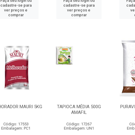
Faça seu login ou
Faça seu login ou
Faça
cadastre-se para
cadastre-se para
cada
ver preços e
ver preços e
ve
comprar
comprar
HORADOR MAURI 5KG
TAPIOCA MÉDIA 500G
PURAVI
AMAFIL
Código: 17553
Código: 17267
Có
Embalagem: PC1
Embalagem: UN1
Emb