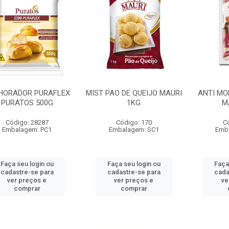
HORADOR PURAFLEX
MIST PAO DE QUEIJO MAURI
ANTI MO
PURATOS 500G
1KG
M
Código: 28287
Código: 170
C
Embalagem: PC1
Embalagem: SC1
Emb
Faça seu login ou
Faça seu login ou
Faça
cadastre-se para
cadastre-se para
cada
ver preços e
ver preços e
ve
comprar
comprar