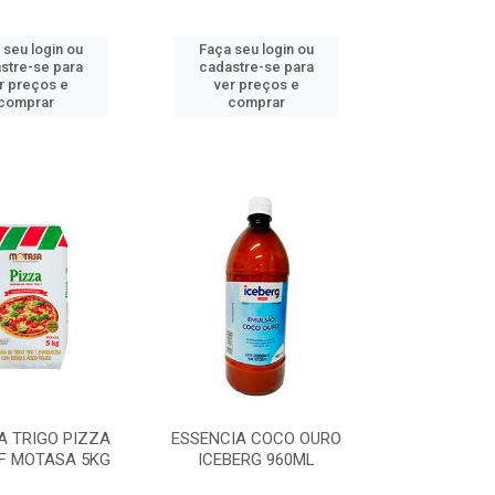
 seu login ou
Faça seu login ou
stre-se para
cadastre-se para
r preços e
ver preços e
comprar
comprar
A TRIGO PIZZA
ESSENCIA COCO OURO
F MOTASA 5KG
ICEBERG 960ML