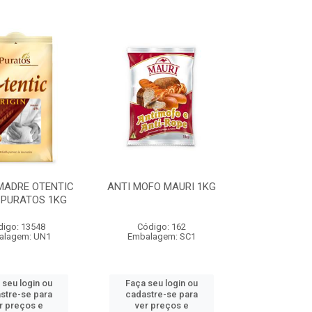
MADRE OTENTIC
ANTI MOFO MAURI 1KG
 PURATOS 1KG
digo: 13548
Código: 162
alagem: UN1
Embalagem: SC1
 seu login ou
Faça seu login ou
stre-se para
cadastre-se para
r preços e
ver preços e