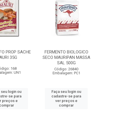
FO PROP SACHE
FERMENTO BIOLOGICO
AURI 35G
SECO MAURIPAN MASSA
SAL 500G
ódigo: 168
Código: 26840
alagem: UN1
Embalagem: PC1
 seu login ou
Faça seu login ou
stre-se para
cadastre-se para
r preços e
ver preços e
comprar
comprar