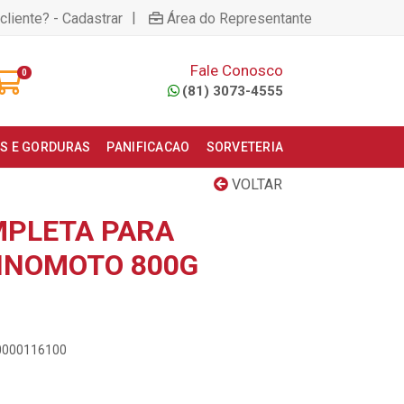
|
cliente? - Cadastrar
Área do Representante
Fale Conosco
0
(81) 3073-4555
S E GORDURAS
PANIFICACAO
SORVETERIA
VOLTAR
MPLETA PARA
INOMOTO 800G
00000116100