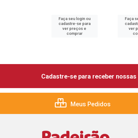
 seu login ou
Faça seu login ou
Faça se
astre-se para
cadastre-se para
cadast
er preços e
ver preços e
ver 
comprar
comprar
co
Cadastre-se para receber nossas 
Meus Pedidos