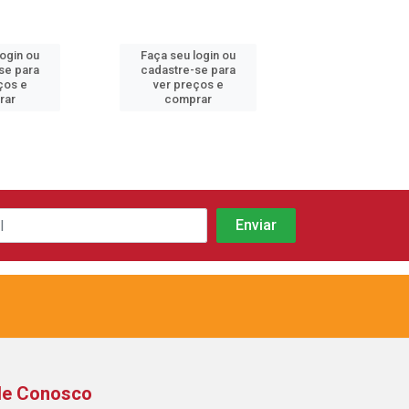
login ou
Faça seu login ou
Faça seu log
se para
cadastre-se para
cadastre-se 
ços e
ver preços e
ver preços
rar
comprar
comprar
le Conosco