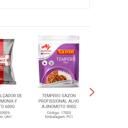
LÇADOR DE
TEMPERO SAZON
FARINHA DE 
MONIX-F
PROFISSIONAL ALHO
ROMARIZ 
O 600G
AJINOMOTO 900G
Código: 35
 20929
Código: 17020
Embalagem:
m: UN1
Embalagem: PC1