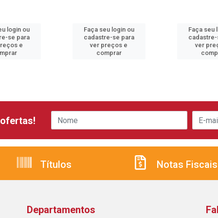
u login ou
Faça seu login ou
Faça seu 
re-se para
cadastre-se para
cadastre-
preços e
ver preços e
ver pre
mprar
comprar
comp
ofertas!
Títulos
Notas Fiscais
Departamentos
Fa