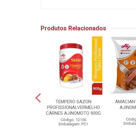
Produtos Relacionados
NHA DE ROSCA
TEMPERO SAZON
AMACIAN
MARIZ 5KG
PROFISSIONALVERMELHO
AJINOM
CARNES AJINOMOTO 900G
digo: 35464
Códig
Código: 12156
alagem: KG1
Embal
Embalagem: PC1