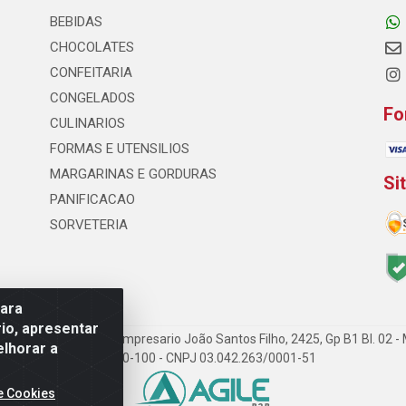
BEBIDAS
CHOCOLATES
CONFEITARIA
CONGELADOS
Fo
CULINARIOS
FORMAS E UTENSILIOS
MARGARINAS E GORDURAS
Si
PANIFICACAO
SORVETERIA
para
io, apresentar
ção LTDA - Rodovia Empresario João Santos Filho, 2425, Gp B1 Bl. 02 
elhorar a
54.350-100 - CNPJ 03.042.263/0001-51
e Cookies