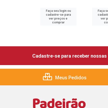
 seu login ou
Faça seu login ou
Faça se
astre-se para
cadastre-se para
cadast
er preços e
ver preços e
ver 
comprar
comprar
co
Cadastre-se para receber nossas 
Meus Pedidos