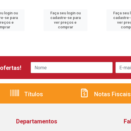
u login ou
Faça seu login ou
Faça seu 
re-se para
cadastre-se para
cadastre-
preços e
ver preços e
ver pre
mprar
comprar
comp
ofertas!
Títulos
Notas Fiscais
Departamentos
Fa