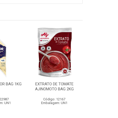
OR BAG 1KG
EXTRATO DE TOMATE
KETCHUP T
AJINOMOTO BAG 2KG
BOMBONA 3
 22987
Código: 12167
Código: 7
m: UN1
Embalagem: UN1
Embalagem: