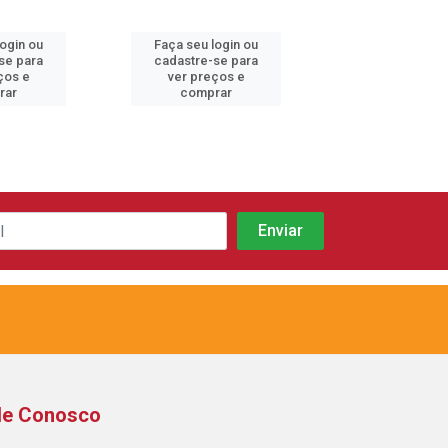
login ou
Faça seu login ou
Faça seu log
se para
cadastre-se para
cadastre-se 
ços e
ver preços e
ver preços
rar
comprar
comprar
le Conosco