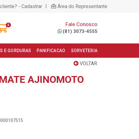
|
cliente? - Cadastrar
Área do Representante
Fale Conosco
0
(81) 3073-4555
S E GORDURAS
PANIFICACAO
SORVETERIA
VOLTAR
OMATE AJINOMOTO
00000107515