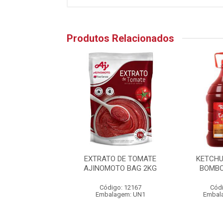
Produtos Relacionados
E VIGOR BAG 1KG
EXTRATO DE TOMATE
KETCHU
AJINOMOTO BAG 2KG
BOMBO
digo: 22987
Código: 12167
Códi
alagem: UN1
Embalagem: UN1
Embal