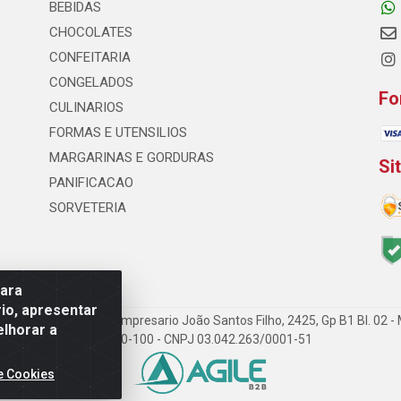
BEBIDAS
CHOCOLATES
CONFEITARIA
CONGELADOS
Fo
CULINARIOS
FORMAS E UTENSILIOS
MARGARINAS E GORDURAS
Si
PANIFICACAO
SORVETERIA
para
io, apresentar
ção LTDA - Rodovia Empresario João Santos Filho, 2425, Gp B1 Bl. 02 
elhorar a
54.350-100 - CNPJ 03.042.263/0001-51
e Cookies