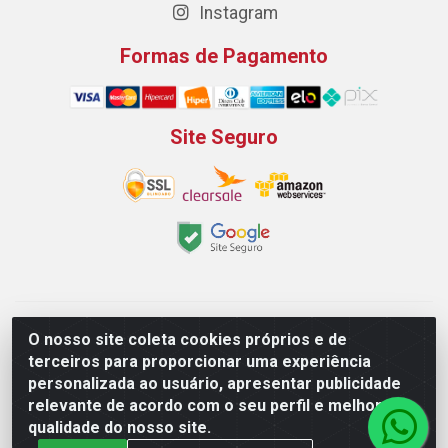
Instagram
Formas de Pagamento
Site Seguro
Padeirão Comércio de Produtos Para Panificação LTDA -
O nosso site coleta cookies próprios e de
Rodovia Empresario João Santos Filho, 2425, Gp B1 Bl. 02 -
terceiros para proporcionar uma experiência
Muribeca, Jaboatão dos Guararapes/PE - CEP 54.350-100 -
personalizada ao usuário, apresentar publicidade
CNPJ 03.042.263/0001-51
relevante de acordo com o seu perfil e melhorar a
qualidade do nosso site.