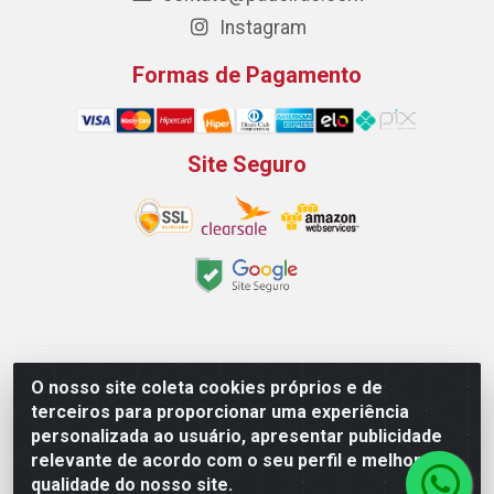
Instagram
Formas de Pagamento
Site Seguro
Padeirão Comércio de Produtos Para Panificação LTDA -
O nosso site coleta cookies próprios e de
Rodovia Empresario João Santos Filho, 2425, Gp B1 Bl. 02 -
terceiros para proporcionar uma experiência
Muribeca, Jaboatão dos Guararapes/PE - CEP 54.350-100 -
personalizada ao usuário, apresentar publicidade
CNPJ 03.042.263/0001-51
relevante de acordo com o seu perfil e melhorar a
qualidade do nosso site.