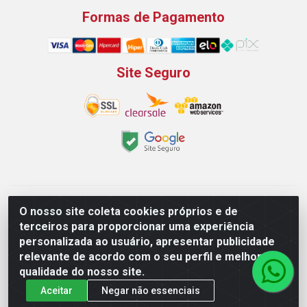
Formas de Pagamento
Site Seguro
Padeirão Comércio de Produtos Para Panificação LTDA -
O nosso site coleta cookies próprios e de
Rodovia Empresario João Santos Filho, 2425, Gp B1 Bl. 02 -
terceiros para proporcionar uma experiência
Muribeca, Jaboatão dos Guararapes/PE - CEP 54.350-100 -
personalizada ao usuário, apresentar publicidade
CNPJ 03.042.263/0001-51
relevante de acordo com o seu perfil e melhorar a
qualidade do nosso site.
Aceitar
Negar não essenciais