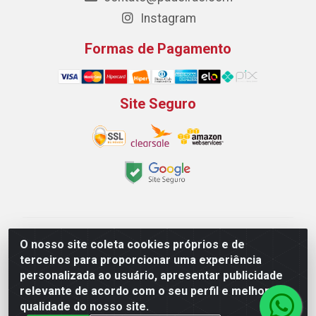
Instagram
Formas de Pagamento
Site Seguro
Padeirão Comércio de Produtos Para Panificação LTDA
O nosso site coleta cookies próprios e de
- Rodovia Empresario João Santos Filho, 2425, Gp B1 Bl.
terceiros para proporcionar uma experiência
02 - Muribeca, Jaboatão dos Guararapes/PE - CEP
personalizada ao usuário, apresentar publicidade
54.350-100 - CNPJ 03.042.263/0001-51
relevante de acordo com o seu perfil e melhorar a
qualidade do nosso site.