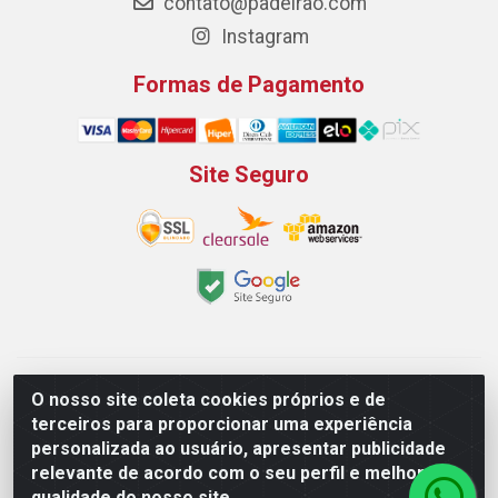
contato@padeirao.com
Instagram
Formas de Pagamento
Site Seguro
Padeirão Comércio de Produtos Para Panificação LTDA -
O nosso site coleta cookies próprios e de
Rodovia Empresario João Santos Filho, 2425, Gp B1 Bl. 02 -
terceiros para proporcionar uma experiência
Muribeca, Jaboatão dos Guararapes/PE - CEP 54.350-100 -
personalizada ao usuário, apresentar publicidade
CNPJ 03.042.263/0001-51
relevante de acordo com o seu perfil e melhorar a
qualidade do nosso site.