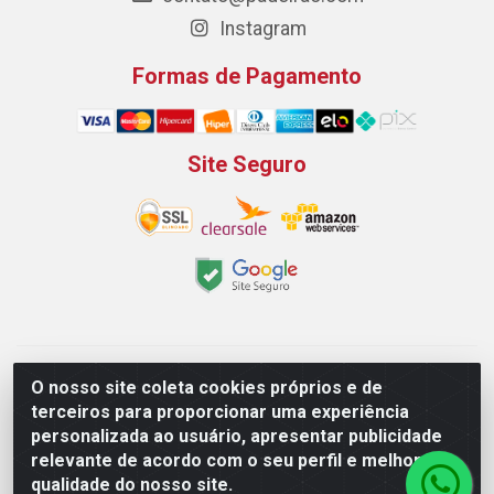
Instagram
Formas de Pagamento
Site Seguro
Padeirão Comércio de Produtos Para Panificação LTDA -
O nosso site coleta cookies próprios e de
Rodovia Empresario João Santos Filho, 2425, Gp B1 Bl. 02 -
terceiros para proporcionar uma experiência
Muribeca, Jaboatão dos Guararapes/PE - CEP 54.350-100 -
personalizada ao usuário, apresentar publicidade
CNPJ 03.042.263/0001-51
relevante de acordo com o seu perfil e melhorar a
qualidade do nosso site.