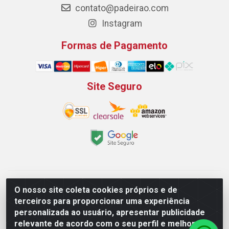
contato@padeirao.com
Instagram
Formas de Pagamento
Site Seguro
Padeirão Comércio de Produtos Para Panificação LTDA -
O nosso site coleta cookies próprios e de
Rodovia Empresario João Santos Filho, 2425, Gp B1 Bl. 02 -
terceiros para proporcionar uma experiência
Muribeca, Jaboatão dos Guararapes/PE - CEP 54.350-100 -
personalizada ao usuário, apresentar publicidade
CNPJ 03.042.263/0001-51
relevante de acordo com o seu perfil e melhorar a