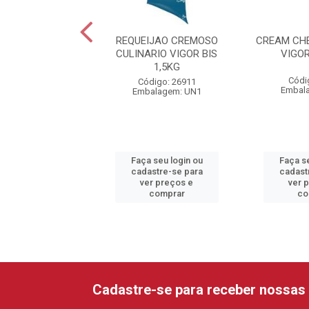
PARMESAO FORMA
REQUEIJAO CREMOSO
CREAM CH
RESIDENT
CULINARIO VIGOR BIS
VIGOR
1,5KG
digo: 37675
Códi
Código: 26911
alagem: KG1
Embal
Embalagem: UN1
 seu login ou
Faça seu login ou
Faça se
astre-se para
cadastre-se para
cadast
er preços e
ver preços e
ver 
comprar
comprar
co
Cadastre-se para receber nossas 