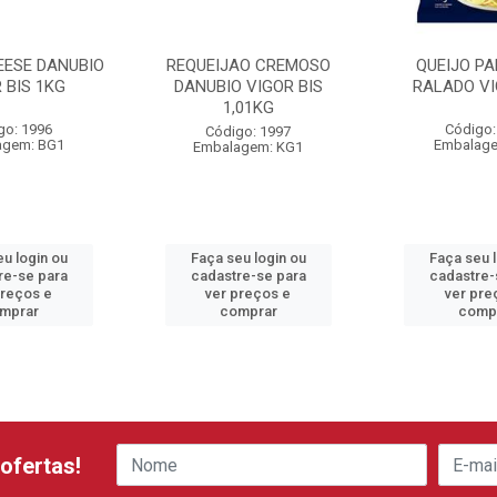
EESE DANUBIO
REQUEIJAO CREMOSO
QUEIJO P
 BIS 1KG
DANUBIO VIGOR BIS
RALADO VI
1,01KG
go: 1996
Código:
Código: 1997
agem: BG1
Embalage
Embalagem: KG1
u login ou
Faça seu login ou
Faça seu 
re-se para
cadastre-se para
cadastre-
preços e
ver preços e
ver pre
mprar
comprar
comp
ofertas!