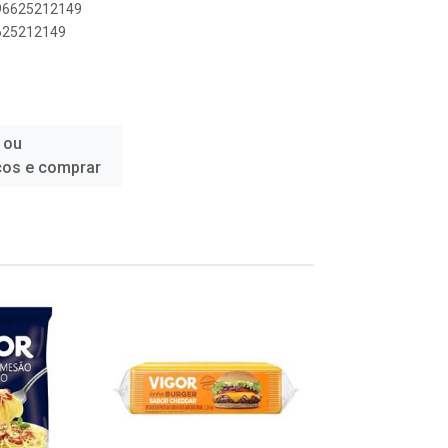
896625212149
6625212149
 ou
ços e comprar