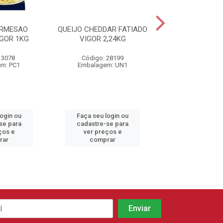
ARMESAO
QUEIJO CHEDDAR FATIADO
QUEIJO PARMES
GOR 1KG
VIGOR 2,24KG
PRESIDE
 3078
Código: 28199
Código: 37
m: PC1
Embalagem: UN1
Embalagem:
login ou
Faça seu login ou
Faça seu log
se para
cadastre-se para
cadastre-se 
ços e
ver preços e
ver preços
rar
comprar
comprar