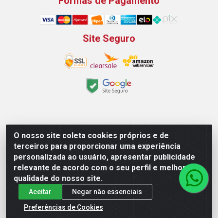
Formas de Pagamento
Site Seguro
Padeirão Comércio de Produtos Para Panificação LTDA
O nosso site coleta cookies próprios e de
- Rodovia Empresario João Santos Filho, 2425, Gp B1 Bl.
terceiros para proporcionar uma experiência
02 - Muribeca, Jaboatão dos Guararapes/PE - CEP
personalizada ao usuário, apresentar publicidade
54.350-100 - CNPJ 03.042.263/0001-51
relevante de acordo com o seu perfil e melhorar a
qualidade do nosso site.
Aceitar
Negar não essenciais
Preferências de Cookies