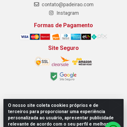
contato@padeirao.com
Instagram
Formas de Pagamento
Site Seguro
Padeirão Comércio de Produtos Para Panificação LTDA -
O nosso site coleta cookies próprios e de
Rodovia Empresario João Santos Filho, 2425, Gp B1 Bl. 02 -
terceiros para proporcionar uma experiência
Muribeca, Jaboatão dos Guararapes/PE - CEP 54.350-100 -
personalizada ao usuário, apresentar publicidade
CNPJ 03.042.263/0001-51
relevante de acordo com o seu perfil e melhorar a