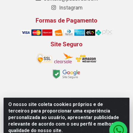
Instagram
Formas de Pagamento
Site Seguro
Padeirão Comércio de Produtos Para Panificação LTDA -
O nosso site coleta cookies próprios e de
Rodovia Empresario João Santos Filho, 2425, Gp B1 Bl. 02 -
terceiros para proporcionar uma experiência
Muribeca, Jaboatão dos Guararapes/PE - CEP 54.350-100 -
personalizada ao usuário, apresentar publicidade
CNPJ 03.042.263/0001-51
relevante de acordo com o seu perfil e melhorar a
qualidade do nosso site.