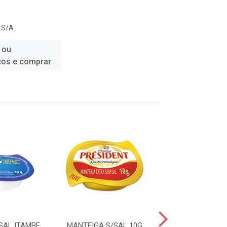
 S/A
 ou
ços e comprar
SAL ITAMBE
MANTEIGA S/SAL 10G
MANTEIGA EXTR