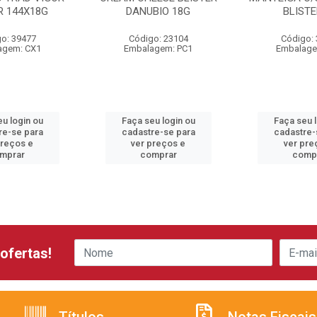
R 144X18G
DANUBIO 18G
BLISTE
o: 39477
Código: 23104
Código:
agem: CX1
Embalagem: PC1
Embalage
u login ou
Faça seu login ou
Faça seu 
re-se para
cadastre-se para
cadastre-
preços e
ver preços e
ver pre
mprar
comprar
comp
ofertas!