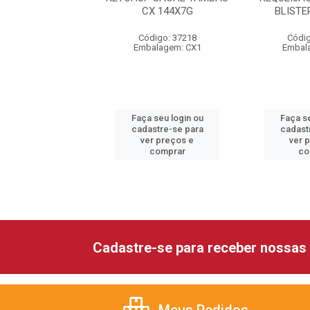
X10G VIGOR
CX 144X7G
BLISTE
ódigo: 2455
Código: 37218
Códig
alagem: CX1
Embalagem: CX1
Embal
 seu login ou
Faça seu login ou
Faça se
astre-se para
cadastre-se para
cadast
er preços e
ver preços e
ver 
comprar
comprar
co
Cadastre-se para receber nossas 