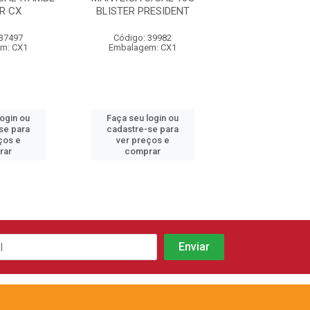
R CX
BLISTER PRESIDENT
192X10G V
 37497
Código: 39982
Código: 24
m: CX1
Embalagem: CX1
Embalagem:
login ou
Faça seu login ou
Faça seu log
se para
cadastre-se para
cadastre-se 
ços e
ver preços e
ver preços
rar
comprar
comprar