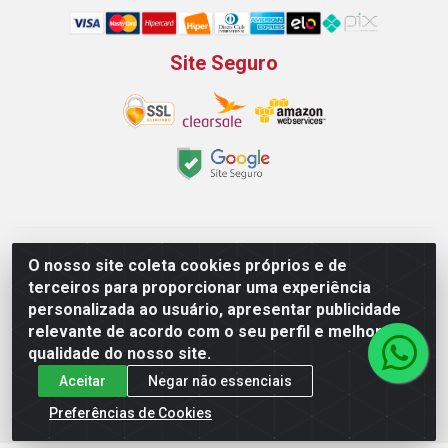
Site Seguro
Padeirão Comércio de Produtos Para Panificação LTDA -
O nosso site coleta cookies próprios e de
Rodovia Empresario João Santos Filho, 2425, Gp B1 Bl. 02 -
terceiros para proporcionar uma experiência
Muribeca, Jaboatão dos Guararapes/PE - CEP 54.350-100 -
personalizada ao usuário, apresentar publicidade
CNPJ 03.042.263/0001-51
relevante de acordo com o seu perfil e melhorar a
qualidade do nosso site.
Aceitar
Negar não essenciais
Preferências de Cookies