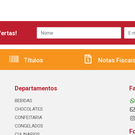
ertas!
Títulos
Notas Fiscai
Departamentos
F
BEBIDAS
CHOCOLATES
CONFEITARIA
CONGELADOS
F
CULINARIOS