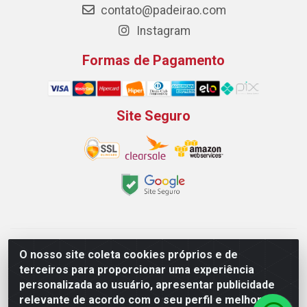
contato@padeirao.com
Instagram
Formas de Pagamento
Site Seguro
Padeirão Comércio de Produtos Para Panificação LTDA -
O nosso site coleta cookies próprios e de
Rodovia Empresario João Santos Filho, 2425, Gp B1 Bl. 02 -
terceiros para proporcionar uma experiência
Muribeca, Jaboatão dos Guararapes/PE - CEP 54.350-100 -
personalizada ao usuário, apresentar publicidade
CNPJ 03.042.263/0001-51
relevante de acordo com o seu perfil e melhorar a