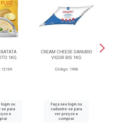
 BATATA
CREAM CHEESE DANUBIO
REQUEIJAO
OTO 1KG
VIGOR BIS 1KG
DANUBIO VIGO
: 12169
Código: 1996
Código
 login ou
Faça seu login ou
Faça seu 
-se para
cadastre-se para
cadastre
eços e
ver preços e
ver pr
prar
comprar
comp