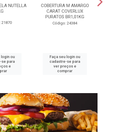
ELA NUTELLA
COBERTURA M AMARGO
CHANTILLY T
KG
CARAT COVERLUX
MAUR
PURATOS BR1,01KG
: 21870
Código:
Código: 24384
 login ou
Faça seu login ou
Faça seu 
-se para
cadastre-se para
cadastre
eços e
ver preços e
ver pr
prar
comprar
comp