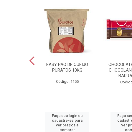
EXTRA C/SAL
EASY PAO DE QUEIJO
CHOCOLAT
0G VIGOR
PURATOS 10KG
CHOCOLAN
BARRA
o: 2455
Código: 1155
Código
u login ou
Faça seu login ou
Faça seu
e-se para
cadastre-se para
cadastr
reços e
ver preços e
ver p
mprar
comprar
com