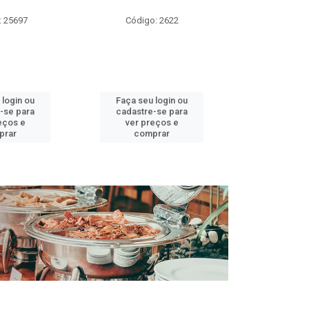
DOCE 
: 25697
Código: 2622
Código:
 login ou
Faça seu login ou
Faça seu 
-se para
cadastre-se para
cadastre
eços e
ver preços e
ver pr
prar
comprar
comp