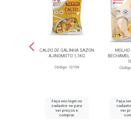
RMESAO FORMA
CALDO DE GALINHA SAZON
MOLHO
OR KG
AJINOMOTO 1,1KG
BECHAMEL
1
o: 30560
Código: 12159
Código
u login ou
Faça seu login ou
Faça seu
e-se para
cadastre-se para
cadastr
reços e
ver preços e
ver p
mprar
comprar
com