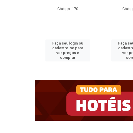
o: 35717
Código: 170
Códig
u login ou
Faça seu login ou
Faça seu
e-se para
cadastre-se para
cadastr
reços e
ver preços e
ver p
mprar
comprar
com