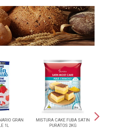
NARIO GRAN
MISTURA CAKE FUBA SATIN
FERMENTO 
LE 1L
PURATOS 2KG
SECO MAURI