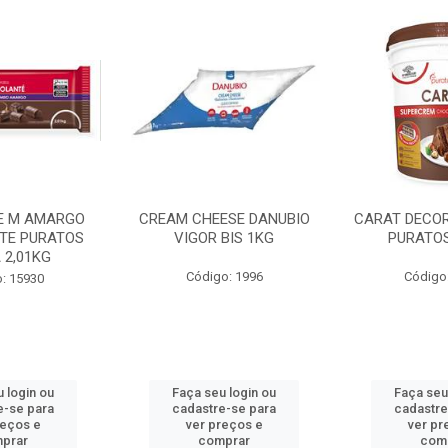
E M AMARGO
CREAM CHEESE DANUBIO
CARAT DECO
TE PURATOS
VIGOR BIS 1KG
PURATOS
 2,01KG
Código: 1996
Código
: 15930
 login ou
Faça seu login ou
Faça seu
e-se para
cadastre-se para
cadastre
reços e
ver preços e
ver pr
prar
comprar
com