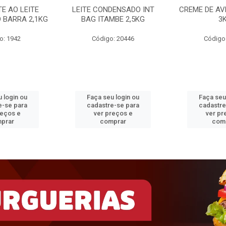
E AO LEITE
LEITE CONDENSADO INT
CREME DE AV
 BARRA 2,1KG
BAG ITAMBE 2,5KG
3
o: 1942
Código: 20446
Código
 login ou
Faça seu login ou
Faça seu
e-se para
cadastre-se para
cadastre
reços e
ver preços e
ver pr
prar
comprar
com