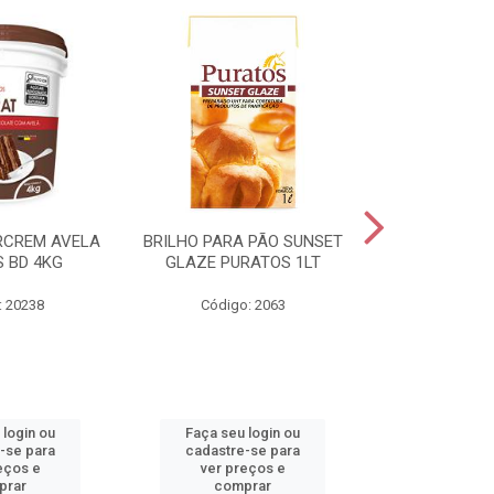
RCREM AVELA
BRILHO PARA PÃO SUNSET
CREME DE AV
 BD 4KG
GLAZE PURATOS 1LT
3K
: 20238
Código: 2063
Código:
 login ou
Faça seu login ou
Faça seu 
-se para
cadastre-se para
cadastre
eços e
ver preços e
ver pr
prar
comprar
comp