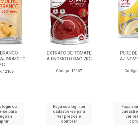
 BRANCO
EXTRATO DE TOMATE
PURE DE
 AJINOMOTO
AJINOMOTO BAG 2KG
AJINOM
KG
Código: 12167
Código
: 12166
 login ou
Faça seu login ou
Faça seu
e-se para
cadastre-se para
cadastre
reços e
ver preços e
ver pr
prar
comprar
com