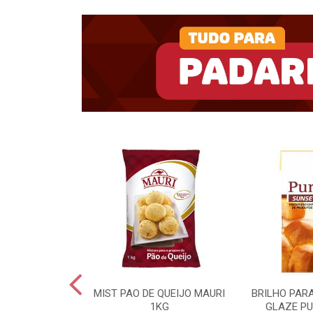
UKIN BD 15KG
MIST PAO DE QUEIJO MAURI
BRILHO PAR
1KG
GLAZE PU