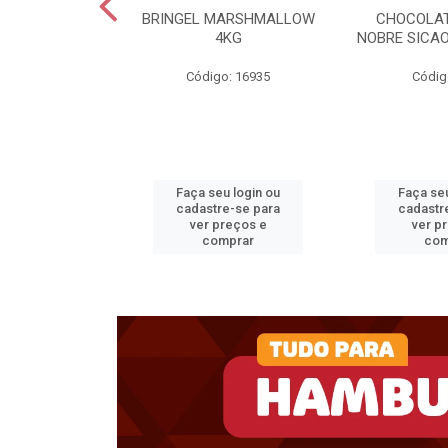
RIMOR BD 15KG
BRINGEL MARSHMALLOW
CHOCOLAT
4KG
NOBRE SICAO
o: 32798
Código: 16935
Códig
u login ou
Faça seu login ou
Faça seu
e-se para
cadastre-se para
cadastr
reços e
ver preços e
ver p
mprar
comprar
com