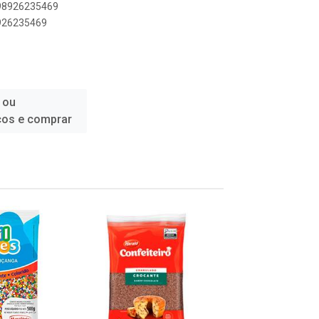
898926235469
8926235469
 ou
ços e comprar