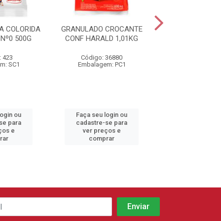
A COLORIDA
GRANULADO CROCANTE
CONFEITO MI
Nº0 500G
CONF HARALD 1,01KG
AMARELA 500
: 423
Código: 36880
Código: 22
m: SC1
Embalagem: PC1
Embalagem:
login ou
Faça seu login ou
Faça seu log
se para
cadastre-se para
cadastre-se 
ços e
ver preços e
ver preços
rar
comprar
comprar