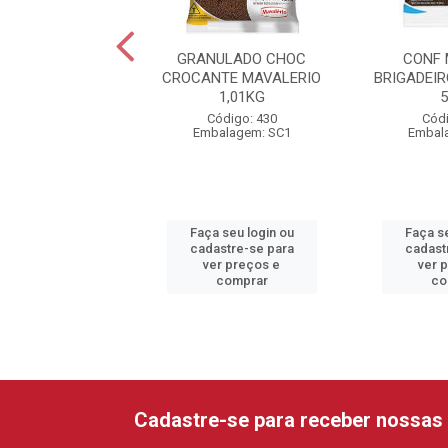
EITO MIÇANGA
GRANULADO CHOC
CONF 
ELA 500G MIX
CROCANTE MAVALERIO
BRIGADEI
1,01KG
digo: 22705
Código: 430
Códi
alagem: UN1
Embalagem: SC1
Embal
 seu login ou
Faça seu login ou
Faça se
astre-se para
cadastre-se para
cadast
er preços e
ver preços e
ver 
comprar
comprar
co
Cadastre-se para receber nossas 