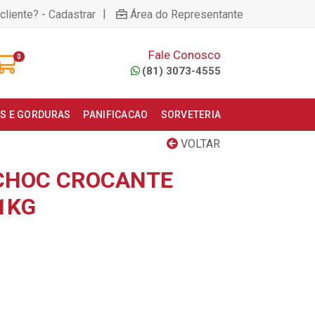
|
cliente? - Cadastrar
Área do Representante
Fale Conosco
0
(81) 3073-4555
S E GORDURAS
PANIFICACAO
SORVETERIA
VOLTAR
CHOC CROCANTE
1KG