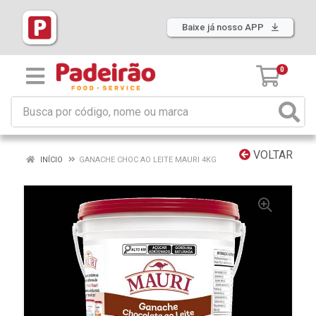
Baixe já nosso APP
0
VOLTAR
INÍCIO
GANACHE CHOC AO LEITE MAURI 4KG