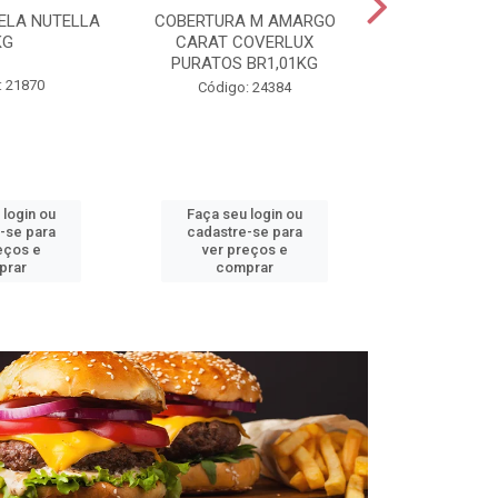
ELA NUTELLA
COBERTURA M AMARGO
CHANTILLY T
KG
CARAT COVERLUX
MAUR
PURATOS BR1,01KG
: 21870
Código:
Código: 24384
 login ou
Faça seu login ou
Faça seu 
-se para
cadastre-se para
cadastre
eços e
ver preços e
ver pr
prar
comprar
comp