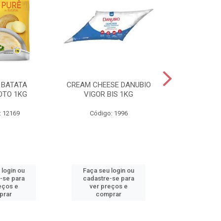
 BATATA
CREAM CHEESE DANUBIO
REQUEIJAO
OTO 1KG
VIGOR BIS 1KG
DANUBIO VIGO
: 12169
Código: 1996
Código
 login ou
Faça seu login ou
Faça seu 
-se para
cadastre-se para
cadastre
eços e
ver preços e
ver pr
prar
comprar
comp