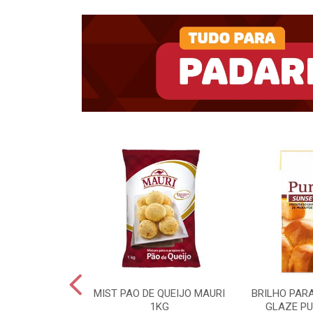
UKIN BD 15KG
MIST PAO DE QUEIJO MAURI
BRILHO PAR
1KG
GLAZE PU