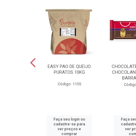
EXTRA C/SAL
EASY PAO DE QUEIJO
CHOCOLAT
0G VIGOR
PURATOS 10KG
CHOCOLAN
BARRA
o: 2455
Código: 1155
Código
u login ou
Faça seu login ou
Faça seu
e-se para
cadastre-se para
cadastr
reços e
ver preços e
ver p
mprar
comprar
com