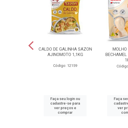
RMESAO FORMA
CALDO DE GALINHA SAZON
MOLHO
OR KG
AJINOMOTO 1,1KG
BECHAMEL
1
o: 30560
Código: 12159
Código
u login ou
Faça seu login ou
Faça seu
e-se para
cadastre-se para
cadastr
reços e
ver preços e
ver p
mprar
comprar
com