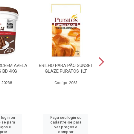
RCREM AVELA
BRILHO PARA PÃO SUNSET
CREME DE AV
 BD 4KG
GLAZE PURATOS 1LT
3K
: 20238
Código: 2063
Código:
 login ou
Faça seu login ou
Faça seu 
-se para
cadastre-se para
cadastre
eços e
ver preços e
ver pr
prar
comprar
comp