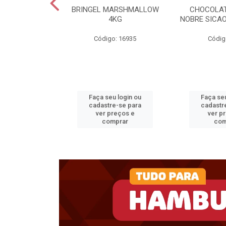
RIMOR BD 15KG
BRINGEL MARSHMALLOW
CHOCOLAT
4KG
NOBRE SICAO
o: 32798
Código: 16935
Códig
u login ou
Faça seu login ou
Faça seu
e-se para
cadastre-se para
cadastr
reços e
ver preços e
ver p
mprar
comprar
com