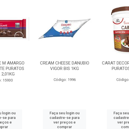
E M AMARGO
CREAM CHEESE DANUBIO
CARAT DECO
TE PURATOS
VIGOR BIS 1KG
PURATOS
 2,01KG
Código: 1996
Código
: 15930
 login ou
Faça seu login ou
Faça seu
e-se para
cadastre-se para
cadastre
reços e
ver preços e
ver pr
prar
comprar
com