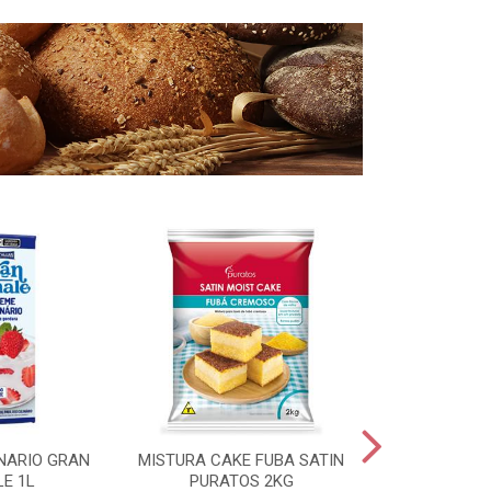
NARIO GRAN
MISTURA CAKE FUBA SATIN
FERMENTO 
LE 1L
PURATOS 2KG
SECO MAURI