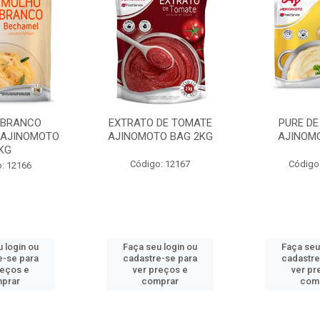
 BRANCO
EXTRATO DE TOMATE
PURE DE
 AJINOMOTO
AJINOMOTO BAG 2KG
AJINOM
KG
Código: 12167
Código
: 12166
 login ou
Faça seu login ou
Faça seu
e-se para
cadastre-se para
cadastre
reços e
ver preços e
ver pr
prar
comprar
com