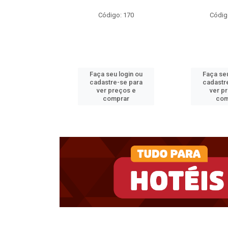
o: 35717
Código: 170
Códig
u login ou
Faça seu login ou
Faça seu
e-se para
cadastre-se para
cadastr
reços e
ver preços e
ver p
mprar
comprar
com