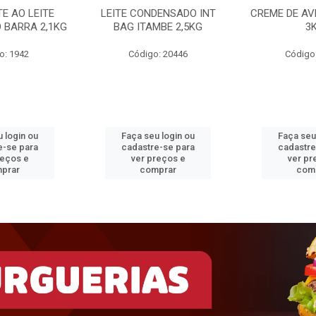
E AO LEITE
LEITE CONDENSADO INT
CREME DE AV
 BARRA 2,1KG
BAG ITAMBE 2,5KG
3
o: 1942
Código: 20446
Código
 login ou
Faça seu login ou
Faça seu
e-se para
cadastre-se para
cadastre
reços e
ver preços e
ver pr
prar
comprar
com