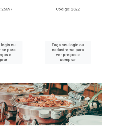
DOCE 
: 25697
Código: 2622
Código:
 login ou
Faça seu login ou
Faça seu 
-se para
cadastre-se para
cadastre
eços e
ver preços e
ver pr
prar
comprar
comp