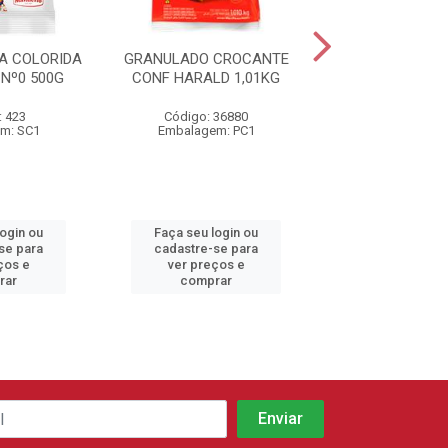
A COLORIDA
GRANULADO CROCANTE
CONFEITO MI
Nº0 500G
CONF HARALD 1,01KG
AMARELA 500
: 423
Código: 36880
Código: 22
m: SC1
Embalagem: PC1
Embalagem:
login ou
Faça seu login ou
Faça seu log
se para
cadastre-se para
cadastre-se 
ços e
ver preços e
ver preços
rar
comprar
comprar