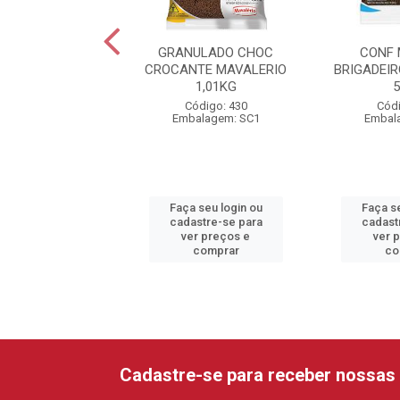
EITO MIÇANGA
GRANULADO CHOC
CONF 
ELA 500G MIX
CROCANTE MAVALERIO
BRIGADEI
1,01KG
digo: 22705
Código: 430
Códi
alagem: UN1
Embalagem: SC1
Embal
 seu login ou
Faça seu login ou
Faça se
astre-se para
cadastre-se para
cadast
er preços e
ver preços e
ver 
comprar
comprar
co
Cadastre-se para receber nossas 