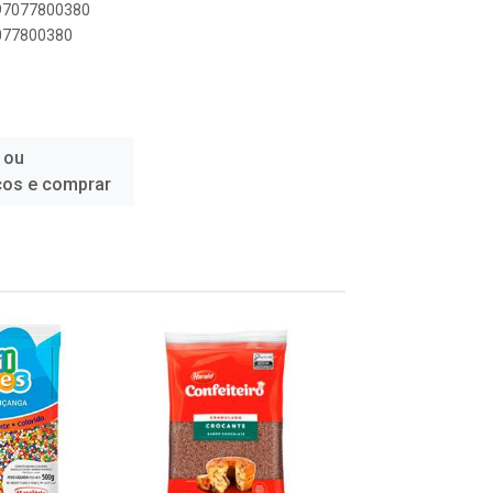
897077800380
7077800380
 ou
ços e comprar