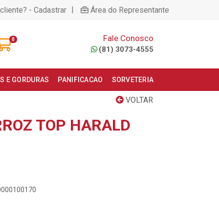
|
cliente? - Cadastrar
Área do Representante
Fale Conosco
0
(81) 3073-4555
S E GORDURAS
PANIFICACAO
SORVETERIA
VOLTAR
RROZ TOP HARALD
00000100170