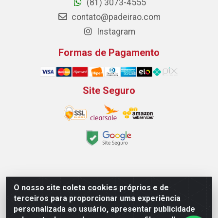
(81) 3073-4555
contato@padeirao.com
Instagram
Formas de Pagamento
Site Seguro
Padeirão Comércio de Produtos Para Panificação LTDA
O nosso site coleta cookies próprios e de
- Rodovia Empresario João Santos Filho, 2425, Gp B1 Bl.
terceiros para proporcionar uma experiência
02 - Muribeca, Jaboatão dos Guararapes/PE - CEP
personalizada ao usuário, apresentar publicidade
54.350-100 - CNPJ 03.042.263/0001-51