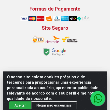
Formas de Pagamento
Site Seguro
Padeirão Comércio de Produtos Para Panificação LTDA
O nosso site coleta cookies próprios e de
- Rodovia Empresario João Santos Filho, 2425, Gp B1 Bl.
terceiros para proporcionar uma experiência
02 - Muribeca, Jaboatão dos Guararapes/PE - CEP
personalizada ao usuário, apresentar publicidade
54.350-100 - CNPJ 03.042.263/0001-51
relevante de acordo com o seu perfil e melhorar a
qualidade do nosso site.
Aceitar
Negar não essenciais