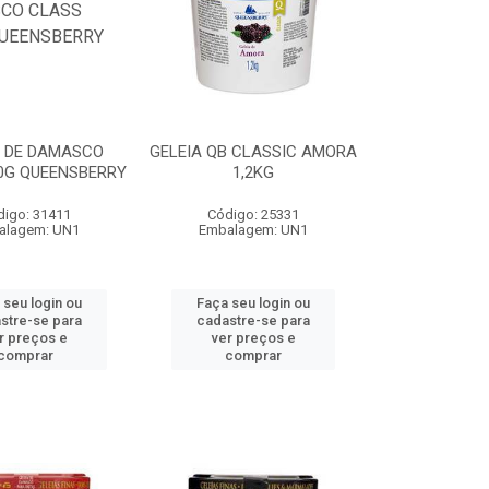
A DE DAMASCO
GELEIA QB CLASSIC AMORA
0G QUEENSBERRY
1,2KG
digo: 31411
Código: 25331
alagem: UN1
Embalagem: UN1
 seu login ou
Faça seu login ou
stre-se para
cadastre-se para
r preços e
ver preços e
comprar
comprar