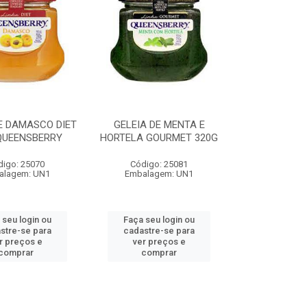
E DAMASCO DIET
GELEIA DE MENTA E
QUEENSBERRY
HORTELA GOURMET 320G
digo: 25070
Código: 25081
alagem: UN1
Embalagem: UN1
 seu login ou
Faça seu login ou
stre-se para
cadastre-se para
r preços e
ver preços e
comprar
comprar