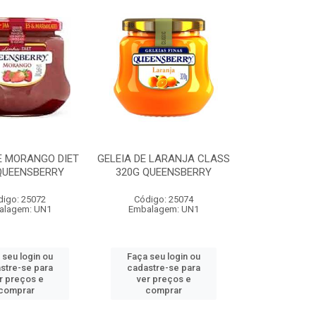
E MORANGO DIET
GELEIA DE LARANJA CLASS
QUEENSBERRY
320G QUEENSBERRY
digo: 25072
Código: 25074
alagem: UN1
Embalagem: UN1
 seu login ou
Faça seu login ou
stre-se para
cadastre-se para
r preços e
ver preços e
comprar
comprar