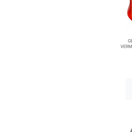
G
VERM