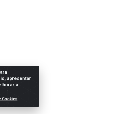
para
io, apresentar
elhorar a
e Cookies