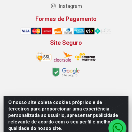
Instagram
Formas de Pagamento
Site Seguro
Padeirão Comércio de Produtos Para Panificação LTDA -
O nosso site coleta cookies próprios e de
Rodovia Empresario João Santos Filho, 2425, Gp B1 Bl. 02 -
terceiros para proporcionar uma experiência
Muribeca, Jaboatão dos Guararapes/PE - CEP 54.350-100 -
personalizada ao usuário, apresentar publicidade
CNPJ 03.042.263/0001-51
relevante de acordo com o seu perfil e melhorar a
qualidade do nosso site.