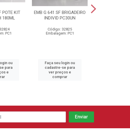
F POTE KIT
EMB G 641 SF BRIGADEIRO
EMB GA 
 180ML
INDIVID PC30UN
HAMBURGU
 32824
Código: 32825
Código: 92
m: PC1
Embalagem: PC1
Embalagem:
login ou
Faça seu login ou
Faça seu log
se para
cadastre-se para
cadastre-se 
ços e
ver preços e
ver preços
rar
comprar
comprar