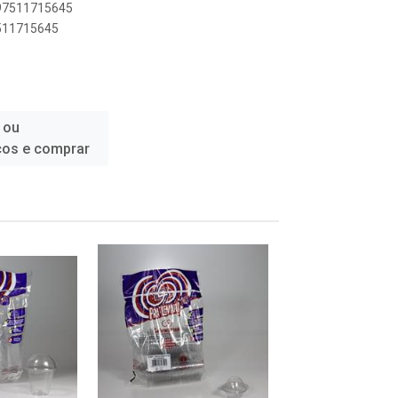
897511715645
7511715645
 ou
ços e comprar