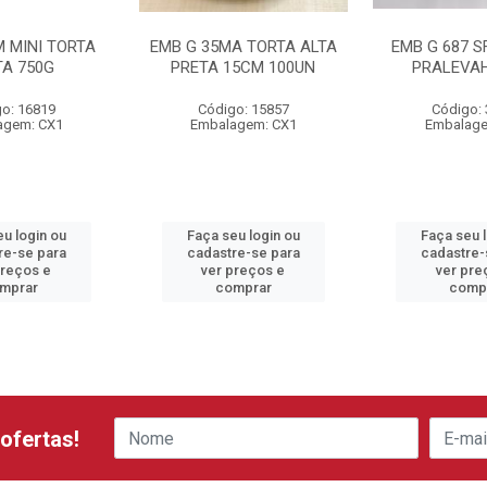
M MINI TORTA
EMB G 35MA TORTA ALTA
EMB G 687 S
TA 750G
PRETA 15CM 100UN
PRALEVAH
o: 16819
Código: 15857
Código:
agem: CX1
Embalagem: CX1
Embalage
u login ou
Faça seu login ou
Faça seu 
re-se para
cadastre-se para
cadastre-
preços e
ver preços e
ver pre
mprar
comprar
comp
ofertas!