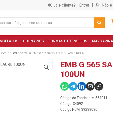
|
Já é cliente? - Entrar
Não é 
NGELADOS
CULINARIOS
FORMAS E UTENSILIOS
MARGARINA
 PVC BOLOS DOCES
EMB G 565 SANDUICHE C/LACRE 100UN
EMB G 565 S
100UN
Código do Fabricante: 564011
Código: 34092
Código NCM: 39239090