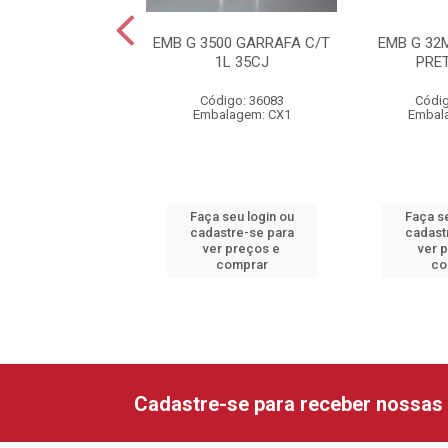
MB GA 12
EMB G 3500 GARRAFA C/T
EMB G 32
BURGUEIRA
1L 35CJ
PRE
ódigo: 9281
Código: 36083
Códig
alagem: CX1
Embalagem: CX1
Embal
 seu login ou
Faça seu login ou
Faça se
astre-se para
cadastre-se para
cadast
er preços e
ver preços e
ver 
comprar
comprar
co
Cadastre-se para receber nossas 