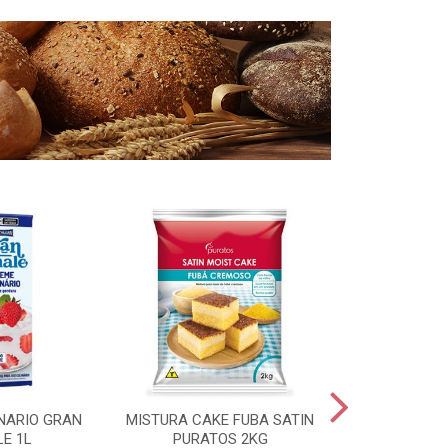
NARIO GRAN
MISTURA CAKE FUBA SATIN
FERMENTO 
LE 1L
PURATOS 2KG
SECO MAURI