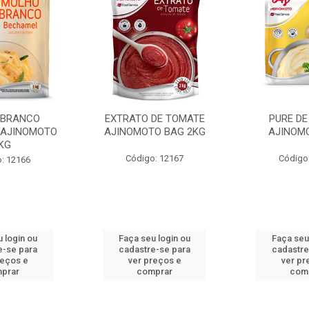
 BRANCO
EXTRATO DE TOMATE
PURE DE
 AJINOMOTO
AJINOMOTO BAG 2KG
AJINOM
KG
Código: 12167
Código
: 12166
 login ou
Faça seu login ou
Faça seu
e-se para
cadastre-se para
cadastre
reços e
ver preços e
ver pr
prar
comprar
com