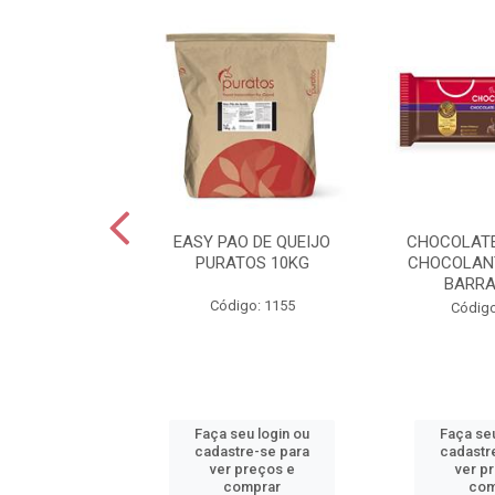
EXTRA C/SAL
EASY PAO DE QUEIJO
CHOCOLAT
0G VIGOR
PURATOS 10KG
CHOCOLAN
BARRA
o: 2455
Código: 1155
Código
u login ou
Faça seu login ou
Faça seu
e-se para
cadastre-se para
cadastr
reços e
ver preços e
ver p
mprar
comprar
com