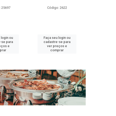
DOCE 
: 25697
Código: 2622
Código:
 login ou
Faça seu login ou
Faça seu 
-se para
cadastre-se para
cadastre
eços e
ver preços e
ver pr
prar
comprar
comp