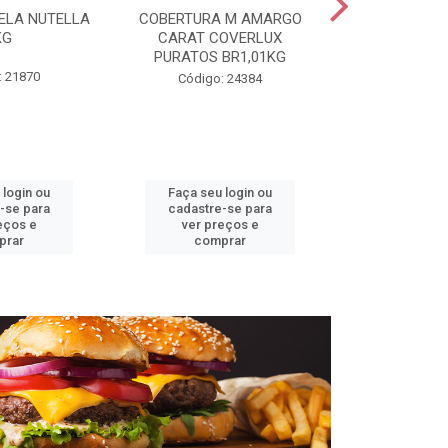
ELA NUTELLA
COBERTURA M AMARGO
CHANTILLY T
KG
CARAT COVERLUX
MAUR
PURATOS BR1,01KG
: 21870
Código:
Código: 24384
 login ou
Faça seu login ou
Faça seu 
-se para
cadastre-se para
cadastre
eços e
ver preços e
ver pr
prar
comprar
comp