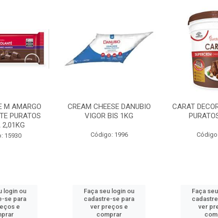
E M AMARGO
CREAM CHEESE DANUBIO
CARAT DECO
TE PURATOS
VIGOR BIS 1KG
PURATOS
 2,01KG
Código: 1996
Código
: 15930
 login ou
Faça seu login ou
Faça seu
e-se para
cadastre-se para
cadastre
reços e
ver preços e
ver pr
prar
comprar
com