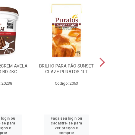
RCREM AVELA
BRILHO PARA PÃO SUNSET
CREME DE AV
 BD 4KG
GLAZE PURATOS 1LT
3K
: 20238
Código: 2063
Código:
 login ou
Faça seu login ou
Faça seu 
-se para
cadastre-se para
cadastre
eços e
ver preços e
ver pr
prar
comprar
comp