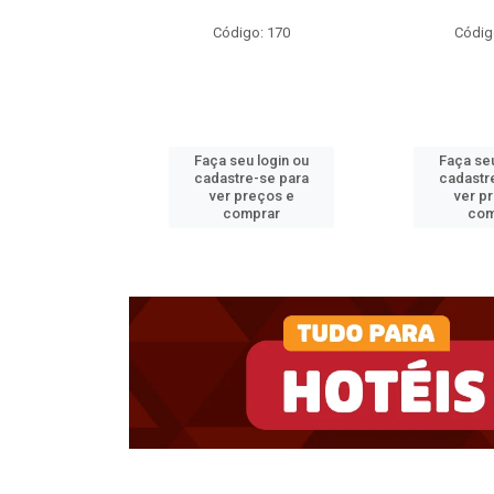
o: 35717
Código: 170
Códig
u login ou
Faça seu login ou
Faça seu
e-se para
cadastre-se para
cadastr
reços e
ver preços e
ver p
mprar
comprar
com