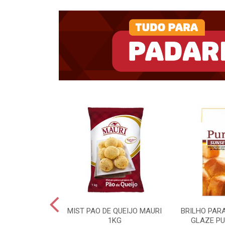
UKIN BD 15KG
MIST PAO DE QUEIJO MAURI
BRILHO PAR
1KG
GLAZE PU