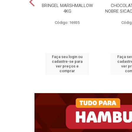
RIMOR BD 15KG
BRINGEL MARSHMALLOW
CHOCOLAT
4KG
NOBRE SICAO
o: 32798
Código: 16935
Códig
u login ou
Faça seu login ou
Faça seu
e-se para
cadastre-se para
cadastr
reços e
ver preços e
ver p
mprar
comprar
com