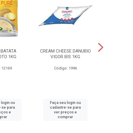
 BATATA
CREAM CHEESE DANUBIO
REQUEIJAO
OTO 1KG
VIGOR BIS 1KG
DANUBIO VIGO
: 12169
Código: 1996
Código
 login ou
Faça seu login ou
Faça seu 
-se para
cadastre-se para
cadastre
eços e
ver preços e
ver pr
prar
comprar
comp