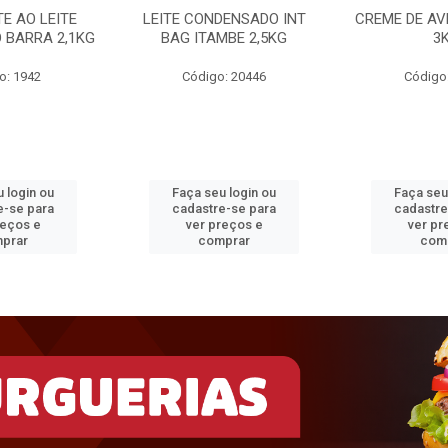
E AO LEITE
LEITE CONDENSADO INT
CREME DE AV
 BARRA 2,1KG
BAG ITAMBE 2,5KG
3
o: 1942
Código: 20446
Código
 login ou
Faça seu login ou
Faça seu
e-se para
cadastre-se para
cadastre
reços e
ver preços e
ver pr
prar
comprar
com