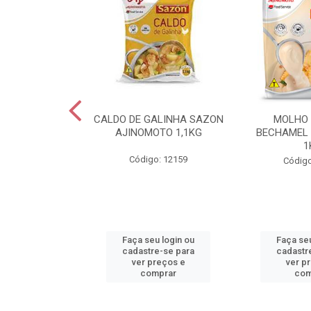
RMESAO FORMA
CALDO DE GALINHA SAZON
MOLHO
OR KG
AJINOMOTO 1,1KG
BECHAMEL
1
o: 30560
Código: 12159
Código
u login ou
Faça seu login ou
Faça seu
e-se para
cadastre-se para
cadastr
reços e
ver preços e
ver p
mprar
comprar
com