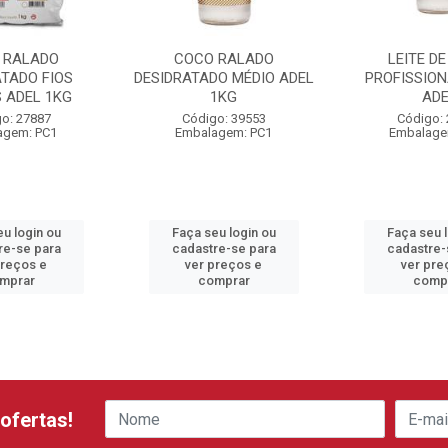
 RALADO
COCO RALADO
LEITE D
ATADO FIOS
DESIDRATADO MÉDIO ADEL
PROFISSION
 ADEL 1KG
1KG
ADE
o: 27887
Código: 39553
Código:
agem: PC1
Embalagem: PC1
Embalage
u login ou
Faça seu login ou
Faça seu 
re-se para
cadastre-se para
cadastre-
preços e
ver preços e
ver pre
mprar
comprar
comp
ofertas!