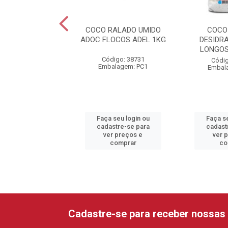
CO RALADO
COCO RALADO UMIDO
COCO
TADO MEDIO ADEL
ADOC FLOCOS ADEL 1KG
DESIDR
1KG
LONGOS
Código: 38731
digo: 39551
Códig
Embalagem: PC1
alagem: UN1
Embal
 seu login ou
Faça seu login ou
Faça se
astre-se para
cadastre-se para
cadast
er preços e
ver preços e
ver 
comprar
comprar
co
Cadastre-se para receber nossas 