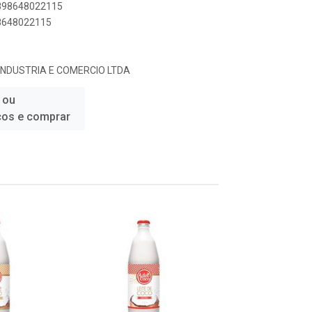
7898648022115
98648022115
INDUSTRIA E COMERCIO LTDA
 ou
ços e comprar