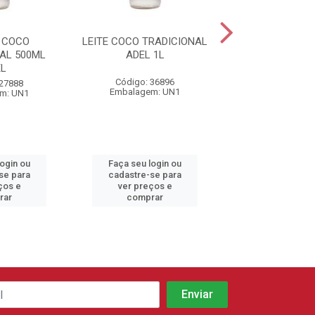
E COCO
LEITE COCO TRADICIONAL
COCO RAL
AL 500ML
ADEL 1L
DESIDRATADO ME
L
1KG
Código: 36896
 27888
Código: 39
Embalagem: UN1
m: UN1
Embalagem:
login ou
Faça seu login ou
Faça seu log
se para
cadastre-se para
cadastre-se 
ços e
ver preços e
ver preços
rar
comprar
comprar