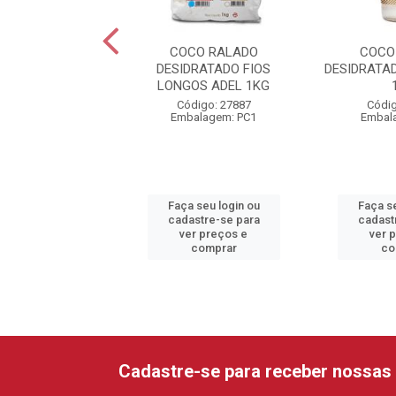
CO RALADO
COCO RALADO
COCO
ATADO QUEIMADO
DESIDRATADO FIOS
DESIDRATA
ONGOS 1KG ADEL
LONGOS ADEL 1KG
digo: 27889
Código: 27887
Códig
alagem: UN1
Embalagem: PC1
Embal
 seu login ou
Faça seu login ou
Faça se
astre-se para
cadastre-se para
cadast
er preços e
ver preços e
ver 
comprar
comprar
co
Cadastre-se para receber nossas 