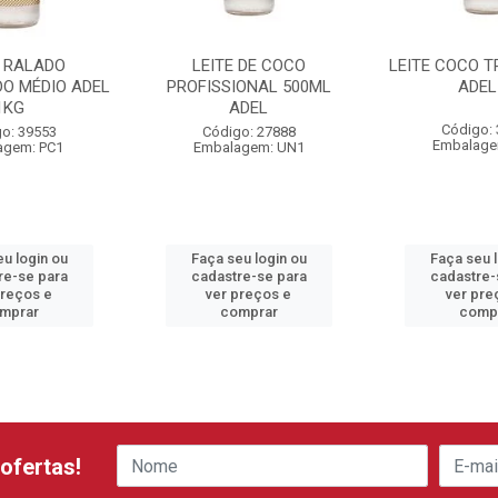
 RALADO
LEITE DE COCO
LEITE COCO T
DO MÉDIO ADEL
PROFISSIONAL 500ML
ADEL
1KG
ADEL
Código:
o: 39553
Código: 27888
Embalage
agem: PC1
Embalagem: UN1
u login ou
Faça seu login ou
Faça seu 
re-se para
cadastre-se para
cadastre-
preços e
ver preços e
ver pre
mprar
comprar
comp
ofertas!