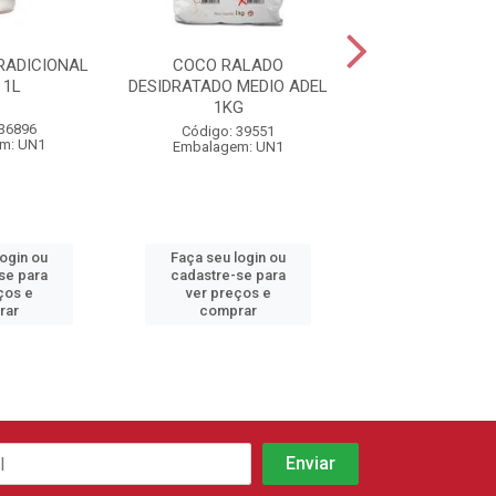
RADICIONAL
COCO RALADO
COCO RAL
 1L
DESIDRATADO MEDIO ADEL
DESIDRATADO Q
1KG
FIOS LONGOS 1
 36896
Código: 39551
Código: 27
m: UN1
Embalagem: UN1
Embalagem:
login ou
Faça seu login ou
Faça seu log
se para
cadastre-se para
cadastre-se 
ços e
ver preços e
ver preços
rar
comprar
comprar