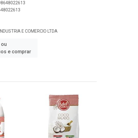
898648022613
8648022613
INDUSTRIA E COMERCIO LTDA
 ou
ços e comprar