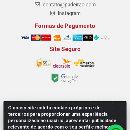
contato@padeirao.com
Instagram
Formas de Pagamento
Site Seguro
Padeirão Comércio de Produtos Para Panificação LTDA -
O nosso site coleta cookies próprios e de
Rodovia Empresario João Santos Filho, 2425, Gp B1 Bl. 02 -
terceiros para proporcionar uma experiência
Muribeca, Jaboatão dos Guararapes/PE - CEP 54.350-100 -
personalizada ao usuário, apresentar publicidade
CNPJ 03.042.263/0001-51
relevante de acordo com o seu perfil e melhorar a