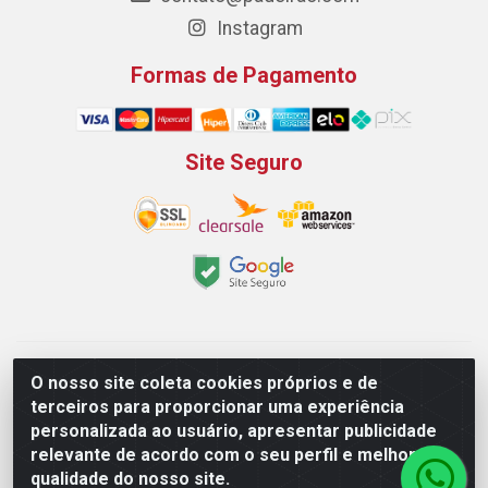
Instagram
Formas de Pagamento
Site Seguro
Padeirão Comércio de Produtos Para Panificação LTDA -
O nosso site coleta cookies próprios e de
Rodovia Empresario João Santos Filho, 2425, Gp B1 Bl. 02 -
terceiros para proporcionar uma experiência
Muribeca, Jaboatão dos Guararapes/PE - CEP 54.350-100 -
personalizada ao usuário, apresentar publicidade
CNPJ 03.042.263/0001-51
relevante de acordo com o seu perfil e melhorar a
qualidade do nosso site.