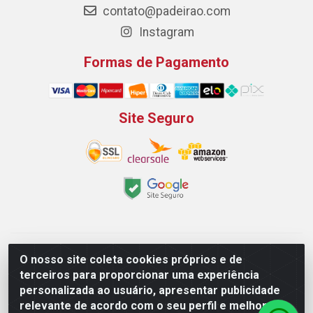
contato@padeirao.com
Instagram
Formas de Pagamento
Site Seguro
Padeirão Comércio de Produtos Para Panificação LTDA -
O nosso site coleta cookies próprios e de
Rodovia Empresario João Santos Filho, 2425, Gp B1 Bl. 02 -
terceiros para proporcionar uma experiência
Muribeca, Jaboatão dos Guararapes/PE - CEP 54.350-100 -
personalizada ao usuário, apresentar publicidade
CNPJ 03.042.263/0001-51
relevante de acordo com o seu perfil e melhorar a