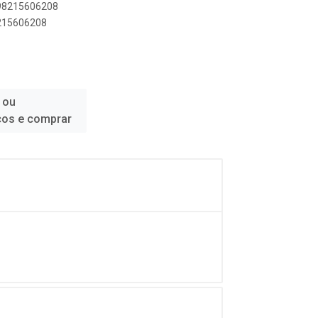
898215606208
8215606208
 ou
ços e comprar