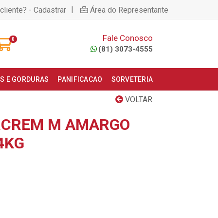
|
cliente? - Cadastrar
Área do Representante
Fale Conosco
0
(81) 3073-4555
S E GORDURAS
PANIFICACAO
SORVETERIA
VOLTAR
RCREM M AMARGO
4KG