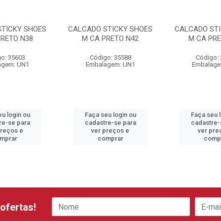
STICKY SHOES
CALCADO STICKY SHOES
CALCADO STI
PRETO N38
M CA PRETO N42
M CA PRE
o: 35603
Código: 35588
Código:
agem: UN1
Embalagem: UN1
Embalage
u login ou
Faça seu login ou
Faça seu 
re-se para
cadastre-se para
cadastre-
preços e
ver preços e
ver pre
mprar
comprar
comp
ofertas!