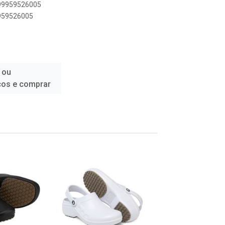
899959526005
9959526005
 ou
ços e comprar