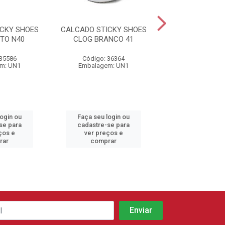
CKY SHOES
CALCADO STICKY SHOES
CALCADO STICK
TO N40
CLOG BRANCO 41
CLOG BRANC
 35586
Código: 36364
Código: 36
m: UN1
Embalagem: UN1
Embalagem:
login ou
Faça seu login ou
Faça seu log
se para
cadastre-se para
cadastre-se 
ços e
ver preços e
ver preços
rar
comprar
comprar