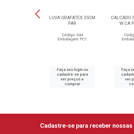
O STICKY SHOES
LUVA GRAFATEX 35CM
CALCADO 
G BRANCO 42
PAR
W CA 
digo: 36579
Código: 644
Códig
alagem: UN1
Embalagem: PC1
Embal
 seu login ou
Faça seu login ou
Faça se
astre-se para
cadastre-se para
cadast
er preços e
ver preços e
ver 
comprar
comprar
co
Cadastre-se para receber nossas 