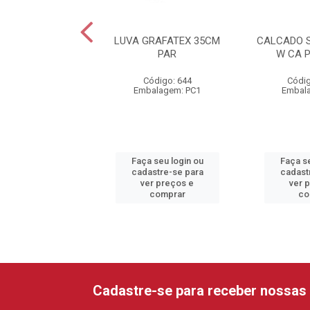
O STICKY SHOES
LUVA GRAFATEX 35CM
CALCADO 
A PRETO N40
PAR
W CA 
digo: 35586
Código: 644
Códig
alagem: UN1
Embalagem: PC1
Embal
 seu login ou
Faça seu login ou
Faça se
astre-se para
cadastre-se para
cadast
er preços e
ver preços e
ver 
comprar
comprar
co
Cadastre-se para receber nossas 