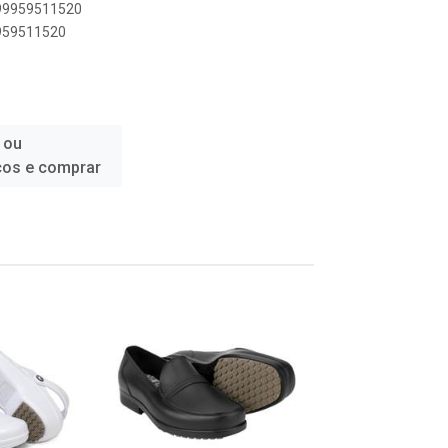
899959511520
9959511520
 ou
ços e comprar