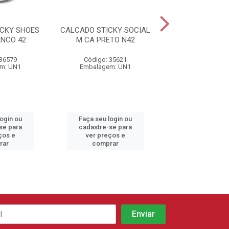
CKY SHOES
CALCADO STICKY SOCIAL
CALCADO STICK
NCO 42
M CA PRETO N42
M CA PRETO
 36579
Código: 35621
Código: 35
m: UN1
Embalagem: UN1
Embalagem:
login ou
Faça seu login ou
Faça seu log
se para
cadastre-se para
cadastre-se 
ços e
ver preços e
ver preços
rar
comprar
comprar