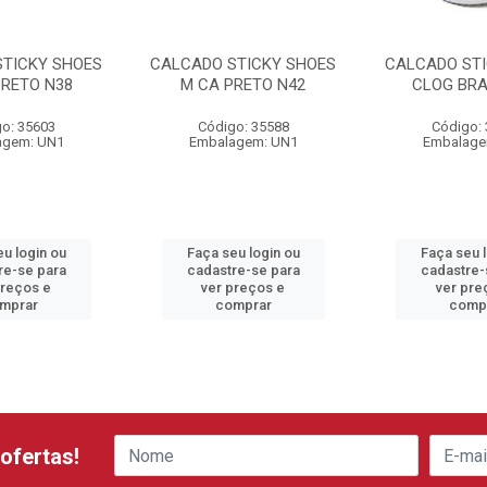
STICKY SHOES
CALCADO STICKY SHOES
CALCADO STI
PRETO N38
M CA PRETO N42
CLOG BRA
o: 35603
Código: 35588
Código:
agem: UN1
Embalagem: UN1
Embalage
u login ou
Faça seu login ou
Faça seu 
re-se para
cadastre-se para
cadastre-
preços e
ver preços e
ver pre
mprar
comprar
comp
ofertas!