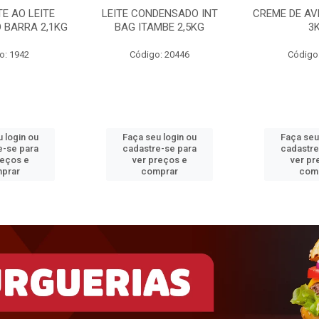
E AO LEITE
LEITE CONDENSADO INT
CREME DE AV
 BARRA 2,1KG
BAG ITAMBE 2,5KG
3
o: 1942
Código: 20446
Código
 login ou
Faça seu login ou
Faça seu
e-se para
cadastre-se para
cadastre
reços e
ver preços e
ver pr
prar
comprar
com