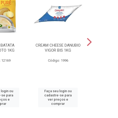
 BATATA
CREAM CHEESE DANUBIO
REQUEIJAO
OTO 1KG
VIGOR BIS 1KG
DANUBIO VIGO
: 12169
Código: 1996
Código
 login ou
Faça seu login ou
Faça seu 
-se para
cadastre-se para
cadastre
eços e
ver preços e
ver pr
prar
comprar
comp