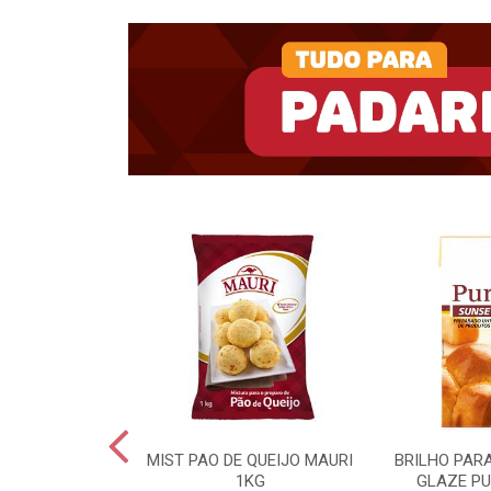
UKIN BD 15KG
MIST PAO DE QUEIJO MAURI
BRILHO PAR
1KG
GLAZE PU