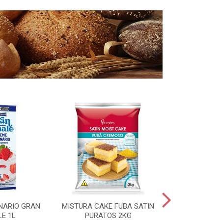
NARIO GRAN
MISTURA CAKE FUBA SATIN
FERMENTO 
LE 1L
PURATOS 2KG
SECO MAURI