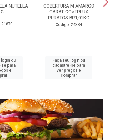
ELA NUTELLA
COBERTURA M AMARGO
CHANTILLY T
KG
CARAT COVERLUX
MAUR
PURATOS BR1,01KG
: 21870
Código:
Código: 24384
 login ou
Faça seu login ou
Faça seu 
-se para
cadastre-se para
cadastre
eços e
ver preços e
ver pr
prar
comprar
comp