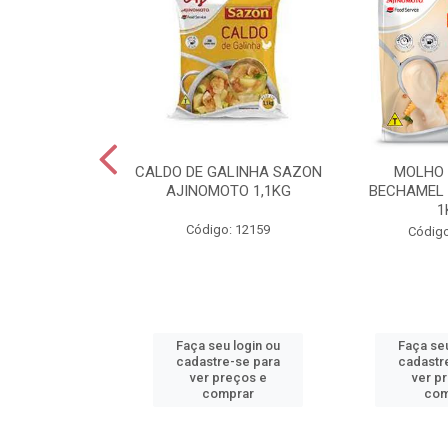
RMESAO FORMA
CALDO DE GALINHA SAZON
MOLHO
OR KG
AJINOMOTO 1,1KG
BECHAMEL
1
o: 30560
Código: 12159
Código
u login ou
Faça seu login ou
Faça seu
e-se para
cadastre-se para
cadastr
reços e
ver preços e
ver p
mprar
comprar
com