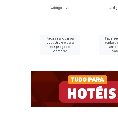
o: 35717
Código: 170
Códig
u login ou
Faça seu login ou
Faça seu
e-se para
cadastre-se para
cadastr
reços e
ver preços e
ver p
mprar
comprar
com