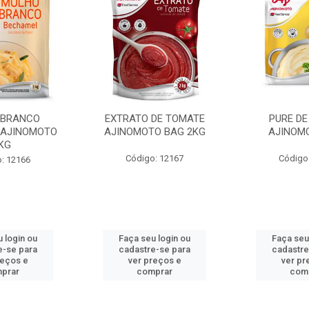
 BRANCO
EXTRATO DE TOMATE
PURE DE
 AJINOMOTO
AJINOMOTO BAG 2KG
AJINOM
KG
Código: 12167
Código
: 12166
 login ou
Faça seu login ou
Faça seu
e-se para
cadastre-se para
cadastre
reços e
ver preços e
ver pr
prar
comprar
com