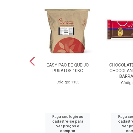
EXTRA C/SAL
EASY PAO DE QUEIJO
CHOCOLAT
0G VIGOR
PURATOS 10KG
CHOCOLAN
BARRA
o: 2455
Código: 1155
Código
u login ou
Faça seu login ou
Faça seu
e-se para
cadastre-se para
cadastr
reços e
ver preços e
ver p
mprar
comprar
com