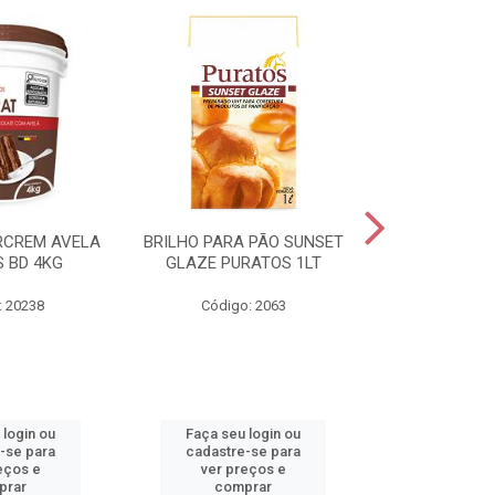
RCREM AVELA
BRILHO PARA PÃO SUNSET
CREME DE AV
 BD 4KG
GLAZE PURATOS 1LT
3K
: 20238
Código: 2063
Código:
 login ou
Faça seu login ou
Faça seu 
-se para
cadastre-se para
cadastre
eços e
ver preços e
ver pr
prar
comprar
comp