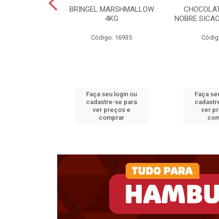
RIMOR BD 15KG
BRINGEL MARSHMALLOW
CHOCOLAT
4KG
NOBRE SICAO
o: 32798
Código: 16935
Códig
u login ou
Faça seu login ou
Faça seu
e-se para
cadastre-se para
cadastr
reços e
ver preços e
ver p
mprar
comprar
com