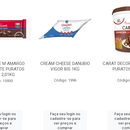
E M AMARGO
CREAM CHEESE DANUBIO
CARAT DECO
TE PURATOS
VIGOR BIS 1KG
PURATOS
 2,01KG
Código: 1996
Código
: 15930
 login ou
Faça seu login ou
Faça seu
e-se para
cadastre-se para
cadastre
reços e
ver preços e
ver pr
prar
comprar
com