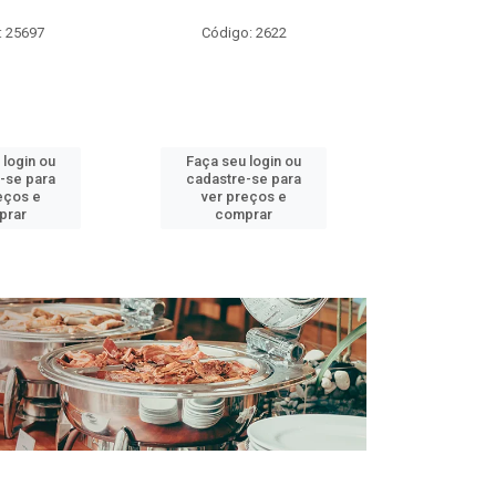
DOCE 
: 25697
Código: 2622
Código:
 login ou
Faça seu login ou
Faça seu 
-se para
cadastre-se para
cadastre
eços e
ver preços e
ver pr
prar
comprar
comp