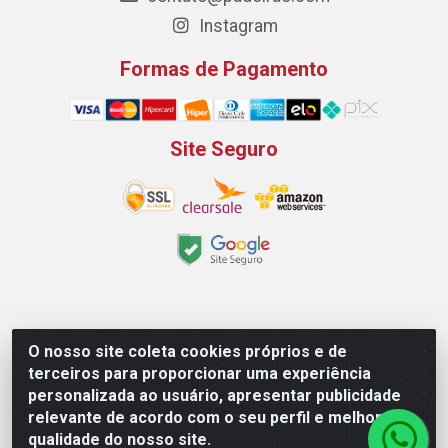
Instagram
Formas de Pagamento
Site Seguro
Padeirão Comércio de Produtos Para Panificação LTDA -
O nosso site coleta cookies próprios e de
Rodovia Empresario João Santos Filho, 2425, Gp B1 Bl. 02 -
terceiros para proporcionar uma experiência
Muribeca, Jaboatão dos Guararapes/PE - CEP 54.350-100 -
personalizada ao usuário, apresentar publicidade
CNPJ 03.042.263/0001-51
relevante de acordo com o seu perfil e melhorar a
qualidade do nosso site.