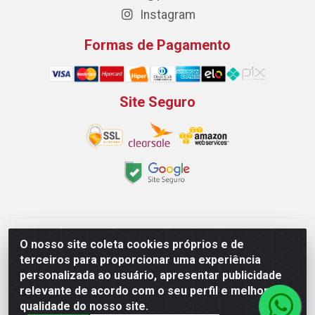
Instagram
Formas de Pagamento
Site Seguro
Padeirão Comércio de Produtos Para Panificação LTDA -
O nosso site coleta cookies próprios e de
Rodovia Empresario João Santos Filho, 2425, Gp B1 Bl. 02 -
terceiros para proporcionar uma experiência
Muribeca, Jaboatão dos Guararapes/PE - CEP 54.350-100 -
personalizada ao usuário, apresentar publicidade
CNPJ 03.042.263/0001-51
relevante de acordo com o seu perfil e melhorar a
qualidade do nosso site.