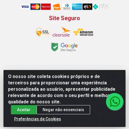
Site Seguro
Padeirão Comércio de Produtos Para Panificação LTDA -
O nosso site coleta cookies próprios e de
Rodovia Empresario João Santos Filho, 2425, Gp B1 Bl. 02 -
terceiros para proporcionar uma experiência
Muribeca, Jaboatão dos Guararapes/PE - CEP 54.350-100 -
personalizada ao usuário, apresentar publicidade
CNPJ 03.042.263/0001-51
relevante de acordo com o seu perfil e melhorar a
qualidade do nosso site.
Aceitar
Negar não essenciais
Preferências de Cookies