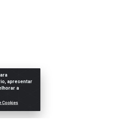
para
io, apresentar
elhorar a
e Cookies