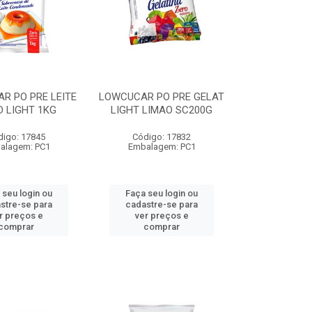
R PO PRE LEITE
LOWCUCAR PO PRE GELAT
 LIGHT 1KG
LIGHT LIMAO SC200G
digo: 17845
Código: 17832
alagem: PC1
Embalagem: PC1
 seu login ou
Faça seu login ou
stre-se para
cadastre-se para
r preços e
ver preços e
comprar
comprar