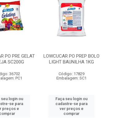
R PO PRE GELAT
LOWCUCAR PO PREP BOLO
EJA SC200G
LIGHT BAUNILHA 1KG
digo: 36702
Código: 17829
alagem: PC1
Embalagem: SC1
 seu login ou
Faça seu login ou
stre-se para
cadastre-se para
r preços e
ver preços e
comprar
comprar