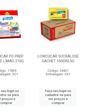
CAR PO PREP
LOWCUCAR SUCRALOSE
E LIMAO 210G
SACHET 1000X0,5G
digo: 17839
Código: 34421
alagem: SC1
Embalagem: CX1
 seu login ou
Faça seu login ou
stre-se para
cadastre-se para
r preços e
ver preços e
comprar
comprar