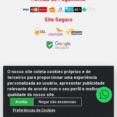
Site Seguro
Padeirão Comércio de Produtos Para Panificação LTDA
O nosso site coleta cookies próprios e de
- Rodovia Empresario João Santos Filho, 2425, Gp B1 Bl.
terceiros para proporcionar uma experiência
02 - Muribeca, Jaboatão dos Guararapes/PE - CEP
personalizada ao usuário, apresentar publicidade
54.350-100 - CNPJ 03.042.263/0001-51
relevante de acordo com o seu perfil e melhorar a
qualidade do nosso site.
Aceitar
Negar não essenciais
Preferências de Cookies