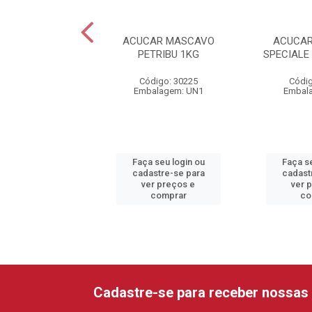
E DE GLUCOSE
ACUCAR MASCAVO
ACUCAR
EBERG 500G
PETRIBU 1KG
SPECIALE
digo: 33845
Código: 30225
Códig
alagem: UN1
Embalagem: UN1
Embal
 seu login ou
Faça seu login ou
Faça se
astre-se para
cadastre-se para
cadast
er preços e
ver preços e
ver 
comprar
comprar
co
Cadastre-se para receber nossas 