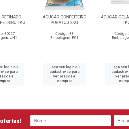
 REFINADO
ACUCAR CONFEITEIRO
ACUCAR GELA
 PETRIBU 1KG
PURATOS 2KG
1K
o: 30227
Código: 38
Código:
agem: UN1
Embalagem: PC1
Embalage
u login ou
Faça seu login ou
Faça seu 
re-se para
cadastre-se para
cadastre-
preços e
ver preços e
ver pre
mprar
comprar
comp
ofertas!