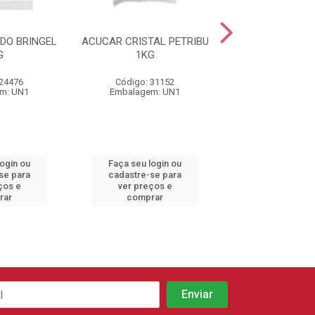
DO BRINGEL
ACUCAR CRISTAL PETRIBU
XAROPE DE G
G
1KG
ICEBERG 5
 24476
Código: 31152
Código: 33
m: UN1
Embalagem: UN1
Embalagem:
login ou
Faça seu login ou
Faça seu log
se para
cadastre-se para
cadastre-se 
ços e
ver preços e
ver preços
rar
comprar
comprar