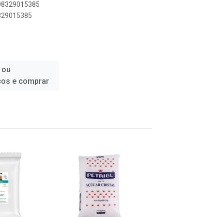
898329015385
8329015385
 ou
ços e comprar