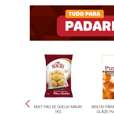
UKIN BD 15KG
MIST PAO DE QUEIJO MAURI
BRILHO PAR
1KG
GLAZE PU