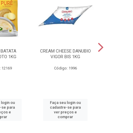
 BATATA
CREAM CHEESE DANUBIO
REQUEIJAO
OTO 1KG
VIGOR BIS 1KG
DANUBIO VIGO
: 12169
Código: 1996
Código
 login ou
Faça seu login ou
Faça seu 
-se para
cadastre-se para
cadastre
eços e
ver preços e
ver pr
prar
comprar
comp