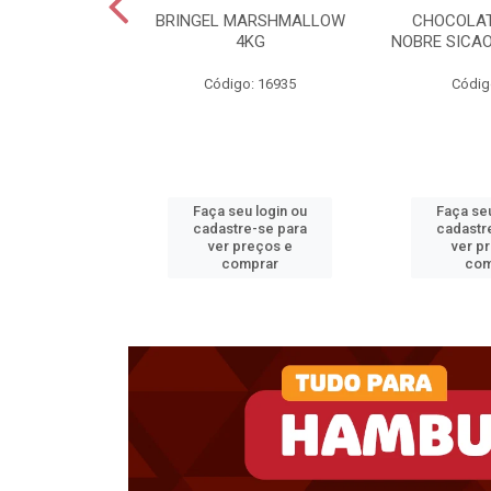
RIMOR BD 15KG
BRINGEL MARSHMALLOW
CHOCOLAT
4KG
NOBRE SICAO
o: 32798
Código: 16935
Códig
u login ou
Faça seu login ou
Faça seu
e-se para
cadastre-se para
cadastr
reços e
ver preços e
ver p
mprar
comprar
com