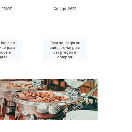
DOCE 
: 25697
Código: 2622
Código:
 login ou
Faça seu login ou
Faça seu 
-se para
cadastre-se para
cadastre
eços e
ver preços e
ver pr
prar
comprar
comp