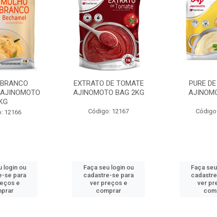
 BRANCO
EXTRATO DE TOMATE
PURE DE
 AJINOMOTO
AJINOMOTO BAG 2KG
AJINOM
KG
Código: 12167
Código
: 12166
 login ou
Faça seu login ou
Faça seu
e-se para
cadastre-se para
cadastre
reços e
ver preços e
ver pr
prar
comprar
com