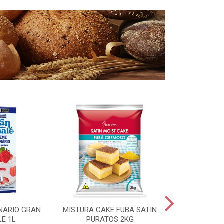
NARIO GRAN
MISTURA CAKE FUBA SATIN
FERMENTO 
LE 1L
PURATOS 2KG
SECO MAURI