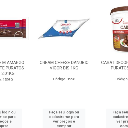
E M AMARGO
CREAM CHEESE DANUBIO
CARAT DECO
TE PURATOS
VIGOR BIS 1KG
PURATOS
 2,01KG
Código: 1996
Código
: 15930
 login ou
Faça seu login ou
Faça seu
e-se para
cadastre-se para
cadastre
reços e
ver preços e
ver pr
prar
comprar
com