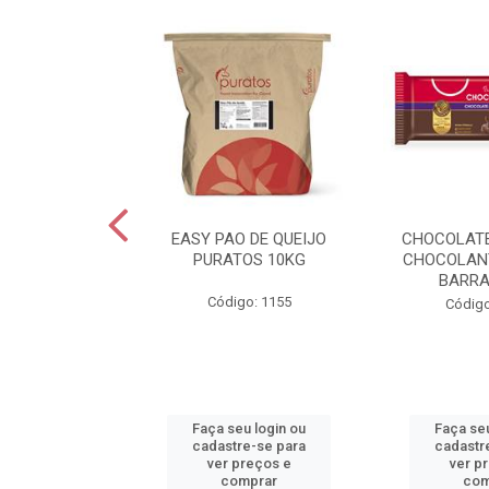
EXTRA C/SAL
EASY PAO DE QUEIJO
CHOCOLAT
0G VIGOR
PURATOS 10KG
CHOCOLAN
BARRA
o: 2455
Código: 1155
Código
u login ou
Faça seu login ou
Faça seu
e-se para
cadastre-se para
cadastr
reços e
ver preços e
ver p
mprar
comprar
com