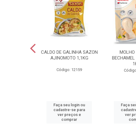
RMESAO FORMA
CALDO DE GALINHA SAZON
MOLHO
OR KG
AJINOMOTO 1,1KG
BECHAMEL
1
o: 30560
Código: 12159
Código
u login ou
Faça seu login ou
Faça seu
e-se para
cadastre-se para
cadastr
reços e
ver preços e
ver p
mprar
comprar
com