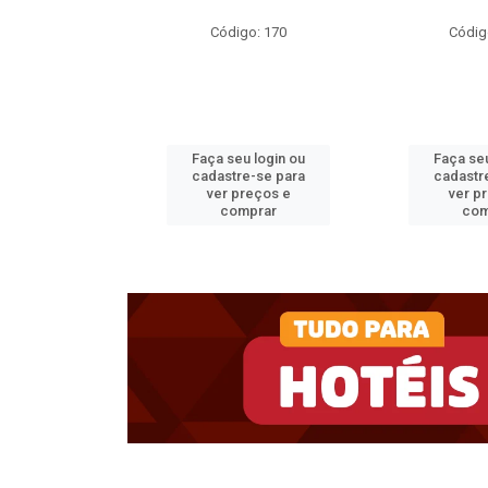
o: 35717
Código: 170
Códig
u login ou
Faça seu login ou
Faça seu
e-se para
cadastre-se para
cadastr
reços e
ver preços e
ver p
mprar
comprar
com