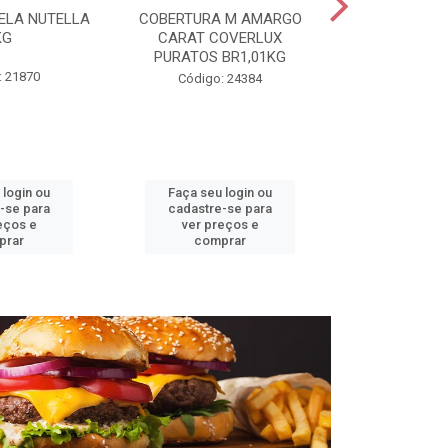
ELA NUTELLA
COBERTURA M AMARGO
CHANTILLY T
KG
CARAT COVERLUX
MAUR
PURATOS BR1,01KG
: 21870
Código:
Código: 24384
 login ou
Faça seu login ou
Faça seu 
-se para
cadastre-se para
cadastre
eços e
ver preços e
ver pr
prar
comprar
comp