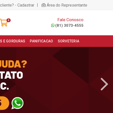
|
cliente? - Cadastrar
Área do Representante
Fale Conosco
0
(81) 3073-4555
S E GORDURAS
PANIFICACAO
SORVETERIA