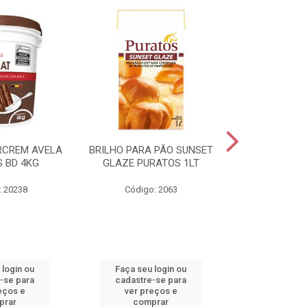
RCREM AVELA
BRILHO PARA PÃO SUNSET
CREME DE AV
 BD 4KG
GLAZE PURATOS 1LT
3K
: 20238
Código: 2063
Código:
 login ou
Faça seu login ou
Faça seu 
-se para
cadastre-se para
cadastre
eços e
ver preços e
ver pr
prar
comprar
comp