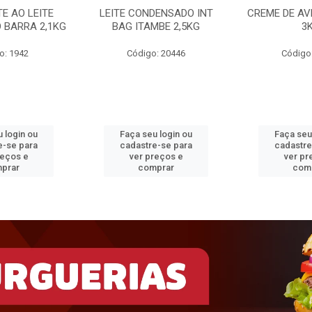
E AO LEITE
LEITE CONDENSADO INT
CREME DE AV
 BARRA 2,1KG
BAG ITAMBE 2,5KG
3
o: 1942
Código: 20446
Código
 login ou
Faça seu login ou
Faça seu
e-se para
cadastre-se para
cadastre
reços e
ver preços e
ver pr
prar
comprar
com